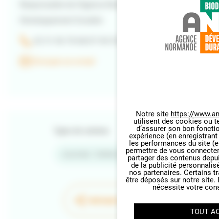
Responsable de l'Agence Normande du
Développement Durable
02 31 06 78 68/07 84 53 89 32
Envoyer un e-mail
Notre site
https://www.an
utilisent des cookies ou t
Panneau de gestion des cookie
d’assurer son bon foncti
Types de contenu
expérience (en enregistrant
les performances du site (e
permettre de vous connecter 
Journée / Atelier technique
partager des contenus depuis 
de la publicité personnalis
nos partenaires. Certains t
être déposés sur notre site.
nécessite votre con
PARTAGER LA PAGE
TOUT A