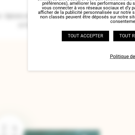
préférences), améliorer les performances du si
vous connecter à vos réseaux sociaux et d’y pa
afficher de la publicité personnalisée sur notre 
o - Agissons ensemble pour
non classés peuvent être déposés sur notre sit
consentemen
un futur durable !
TOUT ACCEPTER
TOUT R
Politique de
2
4