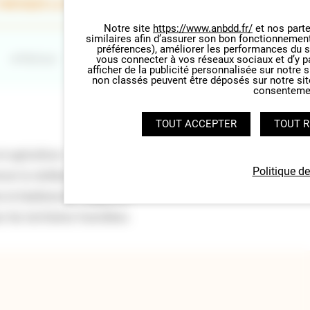
PARTAGER LA PAGE
Notre site
https://www.anbdd.fr/
et nos parte
similaires afin d’assurer son bon fonctionnement
préférences), améliorer les performances du si
Retour
vous connecter à vos réseaux sociaux et d’y pa
afficher de la publicité personnalisée sur notre 
non classés peuvent être déposés sur notre sit
consentemen
TOUT ACCEPTER
TOUT R
t agriculture : restaurer la
Politique de
rcer la résilience- #4 Cycle
 et biodiversité : enjeux et
r les territoires franciliens