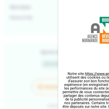
Votre Contact
Plante et Cité
Types de contenu
Rencontres
Notre site
https://www.an
utilisent des cookies ou t
Panneau de gestion des cookie
d’assurer son bon foncti
expérience (en enregistrant
PARTAGER LA PAGE
les performances du site (e
permettre de vous connecter 
partager des contenus depuis 
de la publicité personnalis
nos partenaires. Certains t
Retour
être déposés sur notre site.