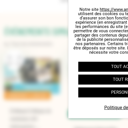
Notre site
https://www.an
utilisent des cookies ou t
Panneau de gestion des cookie
d’assurer son bon foncti
expérience (en enregistrant
les performances du site (e
ÉVÉNEMENTS SIMILAIRES
permettre de vous connecter 
partager des contenus depuis 
de la publicité personnalis
nos partenaires. Certains t
Tous les événements
être déposés sur notre site.
nécessite votre con
28
25
28
AOÛT
AOÛT
AOÛT
TOUT A
TOUT R
PERSON
CHANGEMENT CLIMATIQUE
Politique de
[Colloque] Colloque de
BIODIVERSITÉ & TERRITOIRES
restitution LIFE
Anthropofens :…