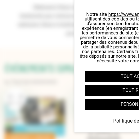
[Webinaire] Climat et agriculture : restaurer la
Notre site
https://www.an
biodiversité pour renforcer la résilience- #4 Cycle de
utilisent des cookies ou t
Panneau de gestion des cookie
d’assurer son bon foncti
webinaires Climat et biodiversité : enjeux et solutions
expérience (en enregistrant
pour les territoires franciliens
les performances du site (e
permettre de vous connecter 
partager des contenus depuis 
de la publicité personnalis
nos partenaires. Certains t
être déposés sur notre site.
nécessite votre con
ÉVÉNEMENTS SIMILAIRES
TOUT A
Tous les événements
TOUT R
28
25
28
AOÛT
AOÛT
AOÛT
PERSON
Politique de
CHANGEMENT CLIMATIQUE