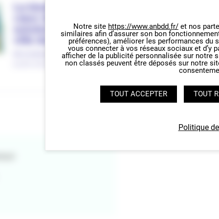
s
Notre site
https://www.anbdd.fr/
et nos parte
similaires afin d’assurer son bon fonctionnement
préférences), améliorer les performances du si
vous connecter à vos réseaux sociaux et d’y pa
afficher de la publicité personnalisée sur notre 
non classés peuvent être déposés sur notre sit
consentemen
TOUT ACCEPTER
TOUT R
Politique de
ntact