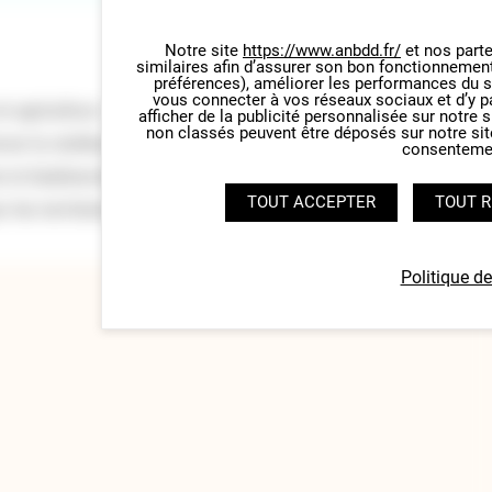
Notre site
https://www.anbdd.fr/
et nos parte
similaires afin d’assurer son bon fonctionnement
préférences), améliorer les performances du si
vous connecter à vos réseaux sociaux et d’y pa
t agriculture : restaurer la
afficher de la publicité personnalisée sur notre 
non classés peuvent être déposés sur notre sit
rcer la résilience- #4 Cycle
consentemen
 et biodiversité : enjeux et
TOUT ACCEPTER
TOUT R
r les territoires franciliens
Politique de