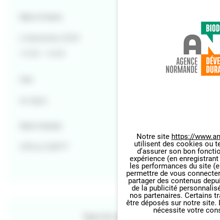
Date et heure
6 décembre 2024
13:30 - 14:45
Lieu
en ligne
Votre Contact
Notre site
https://www.an
utilisent des cookies ou t
OFB et CNFPT
Panneau de gestion des cookie
d’assurer son bon foncti
expérience (en enregistrant
les performances du site (e
permettre de vous connecter 
partager des contenus depuis 
de la publicité personnalis
nos partenaires. Certains t
être déposés sur notre site.
nécessite votre con
Types de contenu