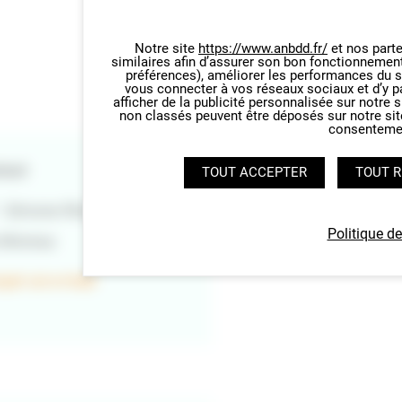
s
Notre site
https://www.anbdd.fr/
et nos parte
similaires afin d’assurer son bon fonctionnement
préférences), améliorer les performances du si
vous connecter à vos réseaux sociaux et d’y pa
afficher de la publicité personnalisée sur notre 
non classés peuvent être déposés sur notre sit
consentemen
ntact
TOUT ACCEPTER
TOUT R
 Simone Rivier ou
Politique de
a Moreau
yer un e-mail