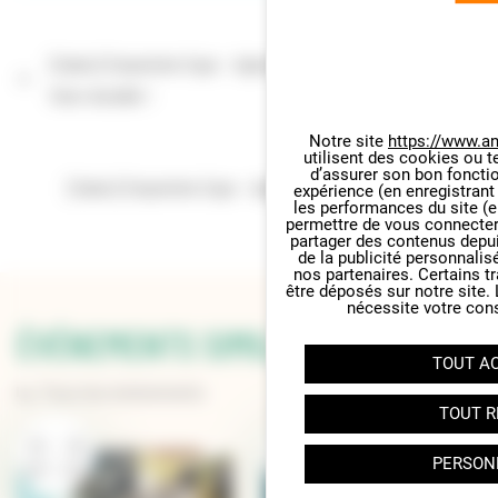
[Salon] Empreinte Expo - Agissons ensemble pour un
futur durable !
Notre site
https://www.an
utilisent des cookies ou t
Panneau de gestion des cookie
d’assurer son bon foncti
[Salon] Empreinte Expo - Agissons ensemble pour un
expérience (en enregistrant
les performances du site (e
futur durable !
permettre de vous connecter 
partager des contenus depuis 
de la publicité personnalis
nos partenaires. Certains t
être déposés sur notre site.
nécessite votre con
ÉVÉNEMENTS SIMILAIRES
TOUT A
Tous les événements
TOUT R
25
28
2
4
PERSON
AOÛT
AOÛT
SEP
SEP