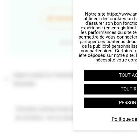
Notre site
https://www.an
PARTAGER LA PAGE
utilisent des cookies ou t
Panneau de gestion des cookie
d’assurer son bon foncti
expérience (en enregistrant
les performances du site (e
permettre de vous connecter 
partager des contenus depuis 
Retour
de la publicité personnalis
nos partenaires. Certains t
être déposés sur notre site.
nécessite votre con
[Appel à projets] La Transition énergétique en
TOUT A
Normandie
TOUT R
PERSON
[Formation continue] Santé publique et aménagement
des territoires : vers un urbanisme favorable à la santé
Politique de
(SPAT)