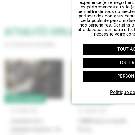
expérience (en enregistrant
les performances du site (e
permettre de vous connecter 
partager des contenus depuis 
de la publicité personnalis
nos partenaires. Certains t
ACTUALITÉS SIMILAIRES
être déposés sur notre site.
nécessite votre con
Toutes les actualités
TOUT A
TOUT R
PERSON
Politique de
ESPÈCES & HABITATS
ESPÈCES & HABITATS
16
FÉVRIER
2021
25
JANVIER
2021
Lancement de la
L’ANBDD lance un marché
campagne citoyenne « Un
lié à la…