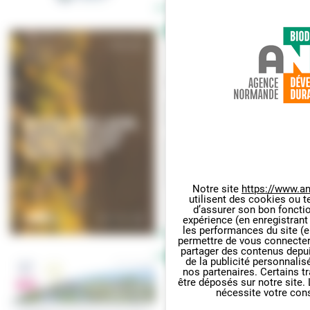
BIODIVERSITÉ & TERRITOIRES
PUBLICATION
Un geste après l’autre :
fondamentaux d’une…
CDC BIODIVERSITÉ - MISSION
ÉCONOMIE DE LA BIODIVERSITÉ,
FÉVRIER 2026, 64 P. (DOSSIER DE
LA MEB ; 60)
Notre site
https://www.an
utilisent des cookies ou t
Panneau de gestion des cookie
d’assurer son bon foncti
expérience (en enregistrant
les performances du site (e
permettre de vous connecter 
partager des contenus depuis 
BIODIVERSITÉ & TERRITOIRES
de la publicité personnalis
nos partenaires. Certains t
être déposés sur notre site.
nécessite votre con