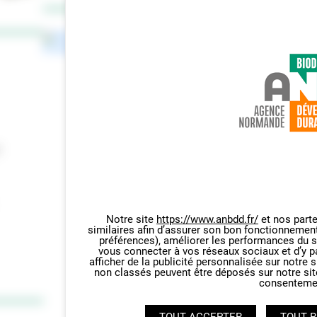
s
Notre site
https://www.anbdd.fr/
et nos parte
similaires afin d’assurer son bon fonctionnement
préférences), améliorer les performances du si
vous connecter à vos réseaux sociaux et d’y pa
afficher de la publicité personnalisée sur notre 
non classés peuvent être déposés sur notre sit
consentemen