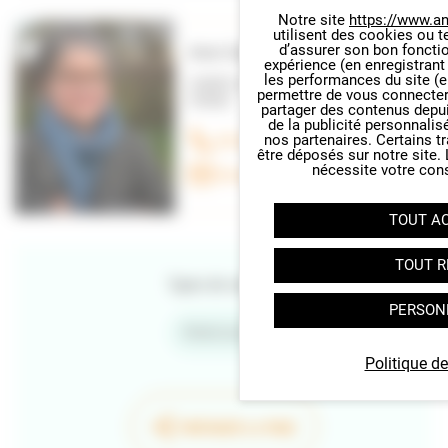
Notre site
https://www.an
utilisent des cookies ou t
Panneau de gestion des cookie
Anne-Sophie De Besses
d’assurer son bon foncti
expérience (en enregistrant
les performances du site (e
CHARGÉE DE MISSION DÉVELOPPEMENT
permettre de vous connecter 
DURABLE
partager des contenus depuis 
de la publicité personnalis
nos partenaires. Certains t
06 40 73 97 99
être déposés sur notre site.
nécessite votre con
Envoyer un e-mail
TOUT A
TOUT R
Types de contenu
PERSON
Webinaire
Politique de
PARTAGER LA PAGE