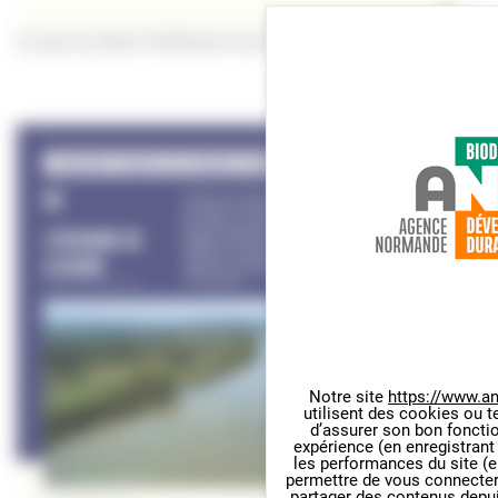
La baie du Mont St-Michel et du Couesnon
Notre site
https://www.an
utilisent des cookies ou t
Panneau de gestion des cookie
d’assurer son bon foncti
expérience (en enregistrant
les performances du site (e
permettre de vous connecter 
partager des contenus depuis 