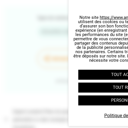
Types de contenu
Notre site
https://www.an
utilisent des cookies ou t
Panneau de gestion des cookie
d’assurer son bon foncti
expérience (en enregistrant
Actualités nationales
les performances du site (e
permettre de vous connecter 
partager des contenus depuis 
de la publicité personnalis
nos partenaires. Certains t
être déposés sur notre site.
PARTAGER LA PAGE
nécessite votre con
TOUT A
Retour
TOUT R
PERSON
[Appel à projets] Plans de paysage 2022 - Volet
Politique de
généraliste et volet stratégies territoriales de transition
énergétique