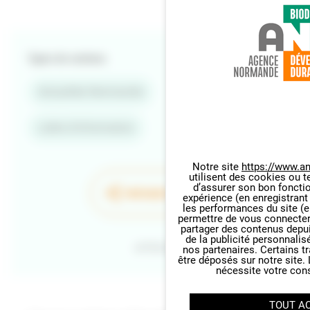
Types de contenu
Actualités Normandie
Lettre d'information
Notre site
https://www.an
utilisent des cookies ou t
Panneau de gestion des cookie
d’assurer son bon foncti
PARTAGER LA PAGE
expérience (en enregistrant
les performances du site (e
permettre de vous connecter 
partager des contenus depuis 
de la publicité personnalis
Retour
nos partenaires. Certains t
être déposés sur notre site.
nécessite votre con
TOUT A