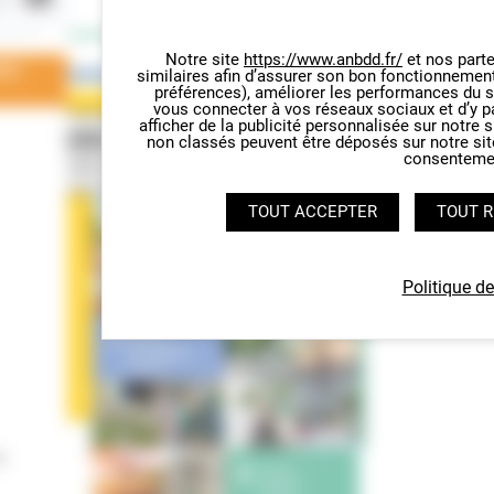
s
Notre site
https://www.anbdd.fr/
et nos parte
MENT
similaires afin d’assurer son bon fonctionnement
préférences), améliorer les performances du si
vous connecter à vos réseaux sociaux et d’y pa
afficher de la publicité personnalisée sur notre 
non classés peuvent être déposés sur notre sit
consentemen
TOUT ACCEPTER
TOUT R
Politique de
5,