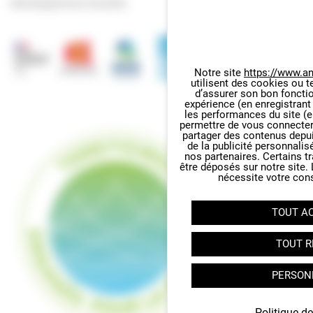
développement durable.
Notre site
https://www.an
utilisent des cookies ou t
Panneau de gestion des cookie
d’assurer son bon foncti
expérience (en enregistrant
les performances du site (e
permettre de vous connecter 
partager des contenus depuis 
de la publicité personnalis
nos partenaires. Certains t
être déposés sur notre site.
nécessite votre con
TOUT A
TOUT R
PERSON
Politique de