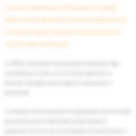
rencontres réunissant plus de 100 personnes. Il s’agissait
d’initier la mission d’animation du réseau de gestionnaires qui
sera dévolue à l’agence régionale de la biodiversité alors en
cours de création en Normandie.
La DREAL Normandie s’est proposée d’organiser cette
manifestation en lien avec le Conseil régional et la
Direction interrégionale de l’Agence française de la
biodiversité.
La matinée a été consacrée à la présentation de la nouvelle
gouvernance de la biodiversité en Normandie en
application de la loi sur la reconquête de la biodiversité, à