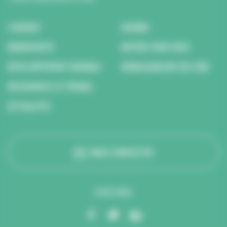
L’AGENCE
AGENDA
BIODIVERSITÉ
REPÉRÉ POUR VOUS
DÉVELOPPEMENT DURABLE
AMBASSADEURS DES ODD
RESSOURCES ET MÉDIAS
ACTUALITÉS
NOUS CONTACTER
SUIVEZ-NOUS