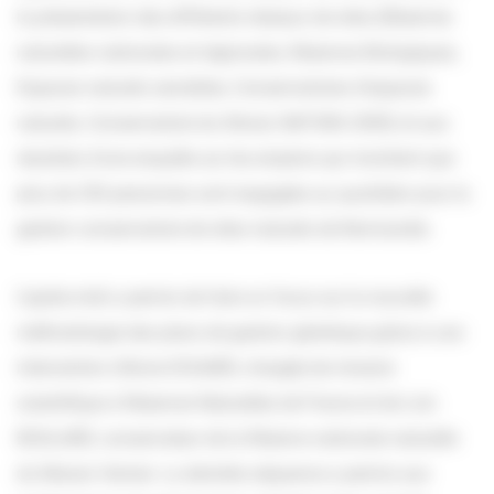
la présentation des différents réseaux de sites (Réserves
naturelles nationales et régionales, Réserves Biologiques,
Espaces naturels sensibles, Conservatoires d’espaces
naturels, Conservatoire du littoral, NATURA 2000) et aux
résultats d’une enquête sur les emplois qui montrent que
plus de 250 personnes sont engagées au quotidien pour la
gestion conservatoire de sites naturels de Normandie.
L’après-midi a permis de faire un focus sur la nouvelle
méthodologie des plans de gestion générique grâce à une
intervention d’Anne DOUARD, chargée de mission
scientifique à Réserves Naturelles de France et de Loïc
BOULARD, conservateur de la Réserve nationale naturelle
du Marais Vernier. La dernière séquence a permis aux