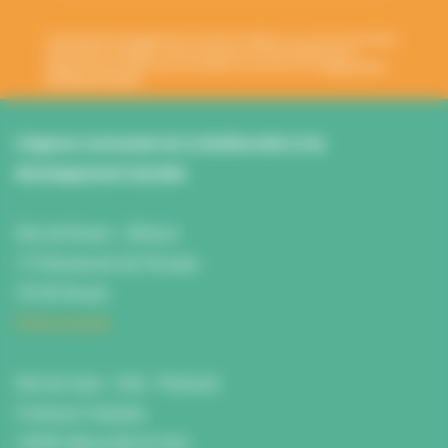
Votre adresse de messagerie est uniquement utilisée pour vous envoyer les lettres
d'information de l'ANBDD. Vous pouvez à tout moment utiliser le lien de
désabonnement intégré dans la newsletter. En savoir plus sur la
gestion de vos
données et vos droits
.
L’Agence normande de la biodiversité et du
développement durable
Site de Rouen : L'Atrium
115 Boulevard de l’Europe
76100 Rouen
Fiche d'accès
Site de Caen : Citis - Pentacle
5 Avenue Tsukuba
14200 Hérouville St Clair