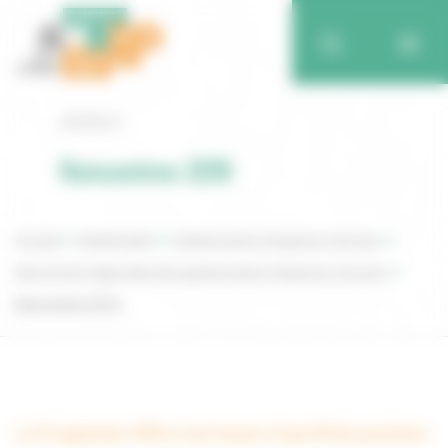
Retour
Rencontres 2018
Accueil
Biodiversité
Gestionnaires d’espaces naturels
Rencontres régionales des gestionnaires d’espaces naturels
Rencontres 2018
Le 20 septembre 2018 se sont tenues à Caen (14) les premières