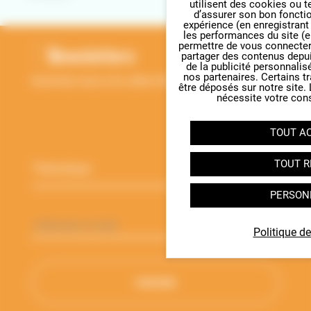
utilisent des cookies ou t
Panneau de gestion des cookie
RETOUR EN HAUT
d’assurer son bon foncti
expérience (en enregistrant
les performances du site (e
permettre de vous connecter 
Newsletters
partager des contenus depuis 
de la publicité personnalis
nos partenaires. Certains t
Inscrivez-vous à la Lettre d'information de l'ANBDD
être déposés sur notre site.
nécessite votre con
TOUT A
Thématique
*
TOUT R
PERSON
Adresse
e-
Politique de
mail
*