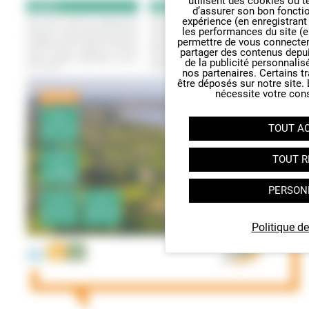
utilisent des cookies ou t
Panneau de gestion des cookie
d’assurer son bon foncti
expérience (en enregistrant
les performances du site (e
permettre de vous connecter 
partager des contenus depuis 
de la publicité personnalis
nos partenaires. Certains t
être déposés sur notre site.
nécessite votre con
TOUT A
TOUT R
PERSON
Politique de